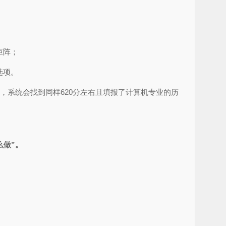
矩阵；
选项。
，系统会找到同样620分左右且填报了计算机专业的历
么做”。