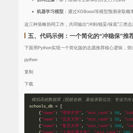
机器学习模型
：通过XGBoost等模型预测录取概
这三种策略协同工作，共同输出“冲刺/稳妥/保底”三类
五、代码示例：一个简化的“冲稳保”推
下面用Python实现一个简化版的志愿推荐核心逻辑，
python
复制
下载
 模拟高校数据库（院校名称、最低录取位次、专业方向
schools_db 
=
[
{
"name"
:
"清华大学"
,
"min_rank"
:
50
,
"ca
{
"name"
:
"北京大学"
,
"min_rank"
:
55
,
"ca
{
"name"
:
"复旦大学"
,
"min_rank"
:
200
,
"c
{
"name"
:
"上海交通大学"
,
"min_rank"
:
180
,