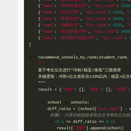
{
"name"
:
"华中科技大学"
,
"min_rank"
:
1500
{
"name"
:
"武汉大学"
,
"min_rank"
:
1200
,
"
{
"name"
:
"中南大学"
,
"min_rank"
:
3000
,
"
{
"name"
:
"湖南大学"
,
"min_rank"
:
3200
,
"
{
"name"
:
"南京邮电大学"
,
"min_rank"
:
8000
{
"name"
:
"杭州电子科技大学"
,
"min_rank"
:
]
def
recommend_schools_by_rank
(
student_rank
,
"""
    基于考生位次进行“冲刺/稳妥/保底”三级推荐
    关键逻辑：冲刺=位次差距在±10%以内；稳妥=位次低
    """
    result 
=
{
"冲刺"
:
[
]
,
"稳妥"
:
[
]
,
"保底"
:
for
 school 
in
 schools
:
        diff_ratio 
=
(
school
[
"min_rank"
]
-
 
 步骤1：计算目标院校录取位次与考生位次的
if
-
0.1
<=
 diff_ratio 
<=
0.1
:
            result
[
"冲刺"
]
.
append
(
school
)