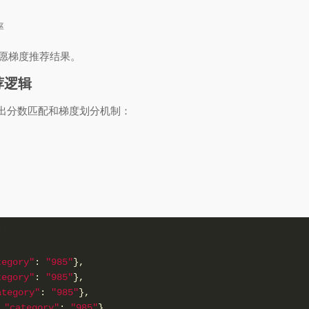
率
志愿梯度推荐结果。
荐逻辑
突出分数匹配和梯度划分机制：
）
tegory"
:
"985"
}
,
tegory"
:
"985"
}
,
ategory"
:
"985"
}
,
"category"
:
"985"
}
,