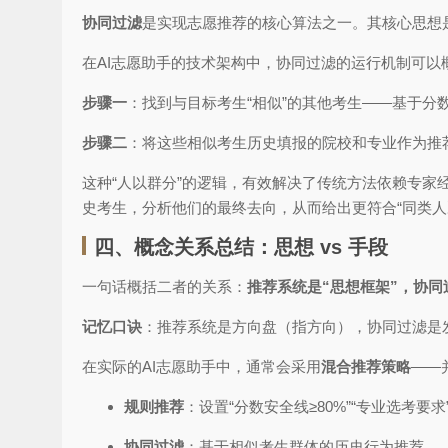
协同过滤
是实现志愿推荐的核心算法之一。其核心思想
在AI志愿助手的技术架构中，协同过滤的运行机制可以
步骤一
：找到与目标考生“相似”的其他考生——基于
步骤二
：将这些相似考生历史填报的院校和专业作为推
这种“人以群分”的逻辑，有效解决了传统方法依赖专家
史考生，分析他们的最终去向，从而给出更符合“同类人
四、概念关系总结：思想 vs 手段
一句话概括二者的关系：
推荐系统是“思想框架”，协同
记忆口诀
：推荐系统是方向盘（指方向），协同过滤是
在实际的AI志愿助手中，通常会采用
混合推荐策略
——
规则推荐
：设置“分数安全线≥80%”“专业选考要
协同过滤
：基于相似考生群体的历史行为推荐