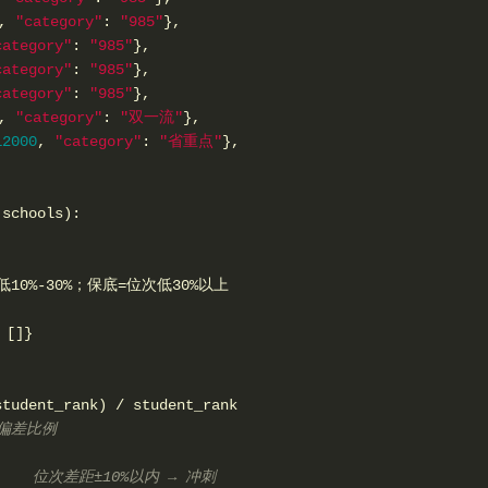
,
"category"
:
"985"
}
,
category"
:
"985"
}
,
category"
:
"985"
}
,
category"
:
"985"
}
,
,
"category"
:
"双一流"
}
,
12000
,
"category"
:
"省重点"
}
,
 schools
)
:
10%-30%；保底=位次低30%以上
[
]
}
student_rank
)
/
 student_rank
偏差比例
 位次差距±10%以内 → 冲刺