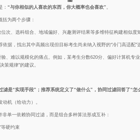
31
47
31
20
47
36
2
1
6
是：
“与你相似的人喜欢的东西，你大概率也会喜欢”
。
概括为两个步骤：
分数位次、选科组合、地域偏好、兴趣测评结果等多维特征构建相似度
荐依据，找出其中高频出现但目标考生尚未纳入视野的“冷门高适配”
经验、难以规模化的痛点。例如，某考生分数620分、偏好计算机专业
决策规律”的建议。
过滤是“实现手段”；推荐系统定义了“做什么”，协同过滤回答了“怎
发动机（给动力）。
并非单一依赖协同过滤，而是组合多种算法形成互补：
求”等硬约束