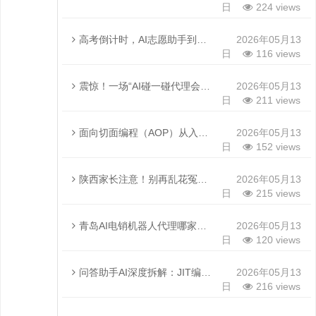
日
224 views
高考倒计时，AI志愿助手到底靠不靠谱？过来人讲点掏心窝子的大实话
2026年05月13
日
116 views
震惊！一场“AI碰一碰代理会议”让我彻底看懂了2026年的赚钱风口，实体店老板都坐不住了
2026年05月13
日
211 views
面向切面编程（AOP）从入门到原理剖析：告别重复代码与耦合噩梦
2026年05月13
日
152 views
陕西家长注意！别再乱花冤枉钱，找对陕西AI作业机代理商才是真省心
2026年05月13
日
215 views
青岛AI电销机器人代理哪家好？别再瞎找了，听我这个跑过上百家厂子的过来人唠唠
2026年05月13
日
120 views
问答助手AI深度拆解：JIT编译、AOT编译与Java预热，2026年你该掌握哪些核心要点？
2026年05月13
日
216 views