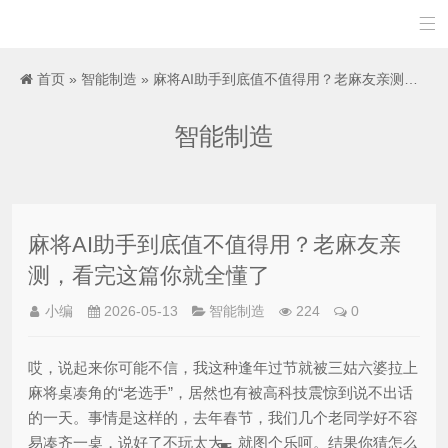

首页
»
智能制造
» 麻将AI助手到底值不值得用？老麻友亲测，看完这篇你就全懂了
智能制造
麻将AI助手到底值不值得用？老麻友亲
测，看完这篇你就全懂了
小编
2026-05-13
智能制造
224
0
哎，说起来你可能不信，我这种逢年过节就被三姑六婆拉上
麻将桌凑角的“老选手”，居然也有被高科技震惊到说不出话
的一天。事情是这样的，去年春节，我们几个老同学好不容
易凑齐一桌，说好了不玩太大，就图个乐呵。结果你猜怎么