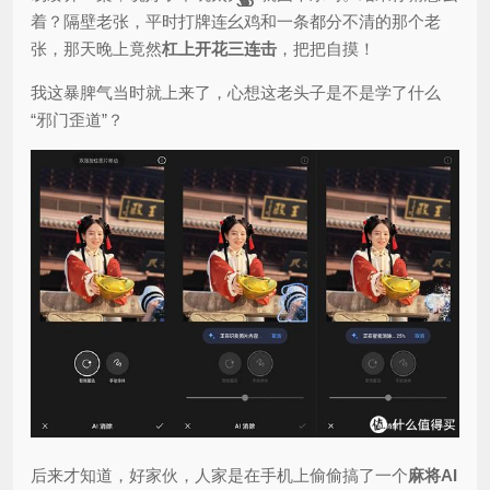
35
35
1
4
2
3
4
4
1
4
4
6
着？隔壁老张，平时打牌连幺鸡和一条都分不清的那个老
张，那天晚上竟然
杠上开花三连击
，把把自摸！
我这暴脾气当时就上来了，心想这老头子是不是学了什么
“邪门歪道”？
后来才知道，好家伙，人家是在手机上偷偷搞了一个
麻将AI