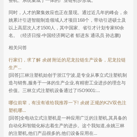
整机、系统集成于一体的产业链初步形成。
同时，人才的聚集效应也正在显现。通过近几年的峰会，余
姚累计引进智能制造领域人才项目168个，带动引进硕士及
以上高层次人才1500人，其中国家、省引才计划专家60余
名。（经济日报-中国经济网记者 郁进东 通讯员 孙志鹏)
相关问答
行家们，求了解
余姚
附近的尼龙拉链生产设备，尼龙拉链
生产...
[回答]三林注塑机始创于浙江宁波,是专业从事立式注塑机制
造与销售,服务于一体的生产企业,有精密工业进步的理念与
价值。三林立式注塑机设备通过了ISO9001:...
哪位前辈，有没有谁给我推荐一下!
余姚
正规的K2V双色注
塑机哪...
[回答]全电动立式注塑机是一种应用广泛的注塑机,其具备的
自动化和智能化标志着生产的进步。这个我知道,余姚三林
的注塑机,他们产品很多的,他们设备应用在...