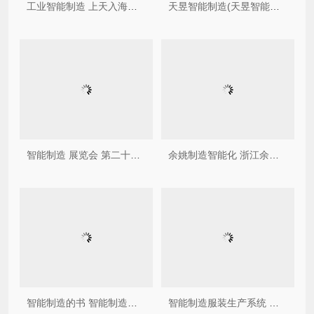
工业智能制造 上天入海，全能选手！工业机器人让智能制造“酷炫加倍”
天昱智能制造(天昱智能官网)
智能制造 展览会 第二十六届中国北京国际科技产业博览会开幕
余姚制造智能化 浙江余姚机器人产业链初步形成――瞄准建设“未来工厂”
智能制造的书 智能制造，工业40最值得读的10本书，都在这里了
智能制造服装生产系统 海澜之家新注册《服装智能生产MES系统V10》项目的软件著作权