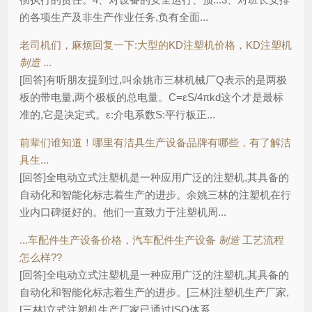
的各项生产及非生产作业任务,负有全面...
老司机们，麻烦回复一下:大型的KD注塑机价格，KD注塑机
制造
...
[回答]有听朋友提到过,叫余姚市三林机械厂Q表示的是两极
板的带电量,两个极板的总电量。C=εS/4πkd这个才是最标
准的,它是决定式。ε:介电系数S:平行板正...
前辈们谁知道！哪里有洁具生产设备品牌有哪些，有了解洁
具生...
[回答]全电动立式注塑机是一种应用广泛的注塑机,其具备的
自动化和智能化标志着生产的进步。余姚三林的注塑机在行
业内口碑挺好的。他们一直致力于注塑机周...
...车配件生产设备价格，汽车配件生产设备
制造
工艺流程
怎么样??
[回答]全电动立式注塑机是一种应用广泛的注塑机,其具备的
自动化和智能化标志着生产的进步。[三林]注塑机生产厂家,
[三林]立式注塑机生产厂家已通过ISO体系...