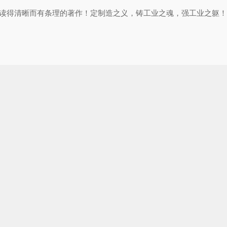
读得清晰而有条理的著作！定制造之义，铸工业之魂，强工业之躯！
专家撰写，提出人机网三元战略、六维智能工厂、CPS二维九格落地
析了仿真困局的成因，最后给出了仿真技术解困方案。
从技术、方案和实战3个维度建立数字孪生，打造基于模型的数字化企