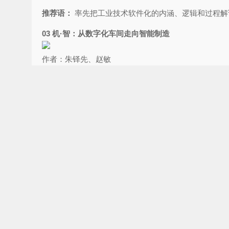
推荐语：
率先把工业技术软件化的内涵、逻辑和过程解
03 机·智：从数字化车间走向智能制造
作者：朱铎先、赵敏
推荐语：
来自国内智能制造大咖专家和一线资深技术派
04 苦旅寻真：求索中国仿真解困之道
作者：田锋
推荐语：
本书指出了中国仿真技术存在的三大困局，分
05 数字孪生实战：基于模型的数字化企业（MBE）
作者：梁乃明、方志刚、李荣跃、高岩松
推荐语：
西门子20年数字化企业建设实战的经验总结，